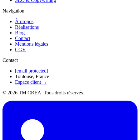
SEO & Copywriting
Navigation
À propos
Réalisations
Blog
Contact
Mentions légales
CGV
Contact
[email protected]
Toulouse, France
Espace client →
©
2026
TM CREA. Tous droits réservés.